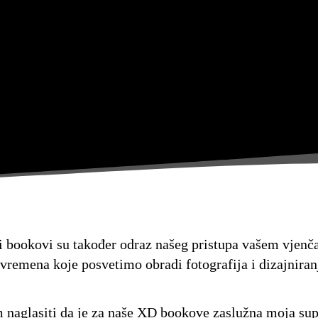
i bookovi su također odraz našeg pristupa vašem vjenča
vremena koje posvetimo obradi fotografija i dizajniran
naglasiti da je za naše XD bookove zaslužna moja su