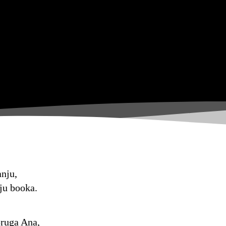
nju,
ju booka.
pruga Ana,