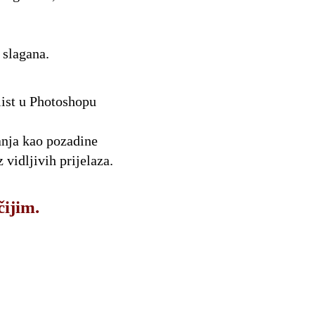
 slagana.
 list u Photoshopu
čanja kao pozadine
 vidljivih prijelaza.
čijim.