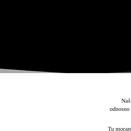
Naš
odnosno 
Tu moram 